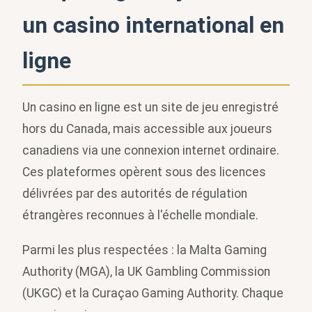
un casino international en
ligne
Un casino en ligne est un site de jeu enregistré
hors du Canada, mais accessible aux joueurs
canadiens via une connexion internet ordinaire.
Ces plateformes opèrent sous des licences
délivrées par des autorités de régulation
étrangères reconnues à l'échelle mondiale.
Parmi les plus respectées : la Malta Gaming
Authority (MGA), la UK Gambling Commission
(UKGC) et la Curaçao Gaming Authority. Chaque