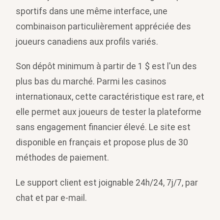
sportifs dans une même interface, une
combinaison particulièrement appréciée des
joueurs canadiens aux profils variés.
Son dépôt minimum à partir de 1 $ est l'un des
plus bas du marché. Parmi les casinos
internationaux, cette caractéristique est rare, et
elle permet aux joueurs de tester la plateforme
sans engagement financier élevé. Le site est
disponible en français et propose plus de 30
méthodes de paiement.
Le support client est joignable 24h/24, 7j/7, par
chat et par e-mail.