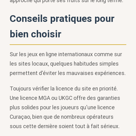
approche qui porte ses fruits sur le long terme.
Conseils pratiques pour
bien choisir
Sur les jeux en ligne internationaux comme sur
les sites locaux, quelques habitudes simples
permettent d'éviter les mauvaises expériences.
Toujours vérifier la licence du site en priorité.
Une licence MGA ou UKGC offre des garanties
plus solides pour les joueurs qu'une licence
Curaçao, bien que de nombreux opérateurs
sous cette dernière soient tout à fait sérieux.