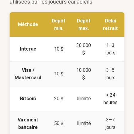
utilisées par les joueurs canadiens.
Dépôt
Dépôt
Délai
Méthode
min.
max.
retrait
30 000
1–3
Interac
10 $
$
jours
Visa /
10 000
3–5
10 $
Mastercard
$
jours
< 24
Bitcoin
20 $
Illimité
heures
Virement
3–7
50 $
Illimité
bancaire
jours