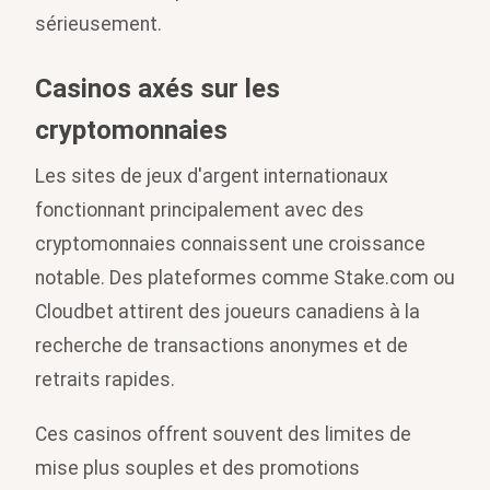
sérieusement.
Casinos axés sur les
cryptomonnaies
Les sites de jeux d'argent internationaux
fonctionnant principalement avec des
cryptomonnaies connaissent une croissance
notable. Des plateformes comme Stake.com ou
Cloudbet attirent des joueurs canadiens à la
recherche de transactions anonymes et de
retraits rapides.
Ces casinos offrent souvent des limites de
mise plus souples et des promotions