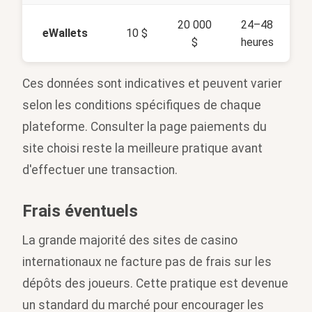
20 000
24–48
eWallets
10 $
$
heures
Ces données sont indicatives et peuvent varier
selon les conditions spécifiques de chaque
plateforme. Consulter la page paiements du
site choisi reste la meilleure pratique avant
d'effectuer une transaction.
Frais éventuels
La grande majorité des sites de casino
internationaux ne facture pas de frais sur les
dépôts des joueurs. Cette pratique est devenue
un standard du marché pour encourager les