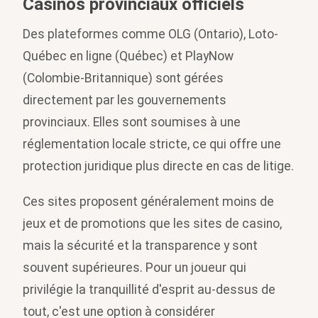
Casinos provinciaux officiels
Des plateformes comme OLG (Ontario), Loto-
Québec en ligne (Québec) et PlayNow
(Colombie-Britannique) sont gérées
directement par les gouvernements
provinciaux. Elles sont soumises à une
réglementation locale stricte, ce qui offre une
protection juridique plus directe en cas de litige.
Ces sites proposent généralement moins de
jeux et de promotions que les sites de casino,
mais la sécurité et la transparence y sont
souvent supérieures. Pour un joueur qui
privilégie la tranquillité d'esprit au-dessus de
tout, c'est une option à considérer