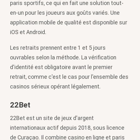
paris sportifs, ce qui en fait une solution tout-
en-un pour les joueurs aux goûts variés. Une
application mobile de qualité est disponible sur
iOS et Android.
Les retraits prennent entre 1 et 5 jours
ouvrables selon la méthode. La vérification
d'identité est obligatoire avant le premier
retrait, comme c'est le cas pour l'ensemble des
casinos sérieux opérant légalement.
22Bet
22Bet est un site de jeux d'argent
internationaux actif depuis 2018, sous licence
de Curaçao. Il combine casino en ligne et paris