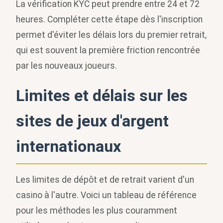
La vérification KYC peut prendre entre 24 et 72
heures. Compléter cette étape dès l'inscription
permet d'éviter les délais lors du premier retrait,
qui est souvent la première friction rencontrée
par les nouveaux joueurs.
Limites et délais sur les
sites de jeux d'argent
internationaux
Les limites de dépôt et de retrait varient d'un
casino à l'autre. Voici un tableau de référence
pour les méthodes les plus couramment