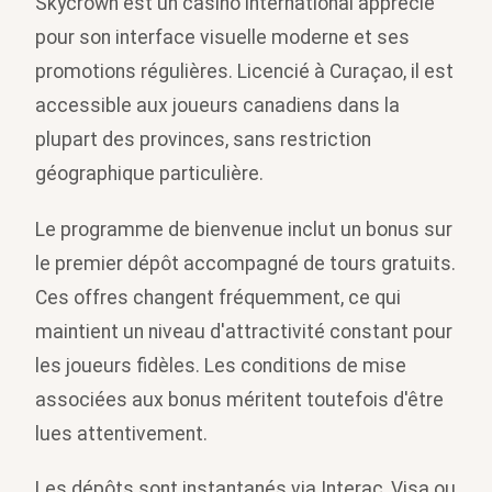
Skycrown est un casino international apprécié
pour son interface visuelle moderne et ses
promotions régulières. Licencié à Curaçao, il est
accessible aux joueurs canadiens dans la
plupart des provinces, sans restriction
géographique particulière.
Le programme de bienvenue inclut un bonus sur
le premier dépôt accompagné de tours gratuits.
Ces offres changent fréquemment, ce qui
maintient un niveau d'attractivité constant pour
les joueurs fidèles. Les conditions de mise
associées aux bonus méritent toutefois d'être
lues attentivement.
Les dépôts sont instantanés via Interac, Visa ou